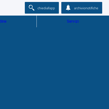
chiediallapp
archivionotifiche
dine
Servizi