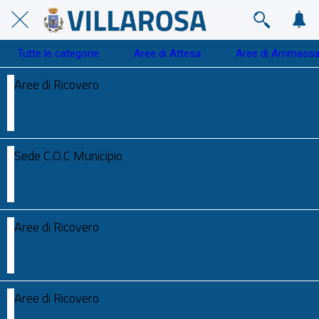
Tutte le categorie
Aree di Attesa
Aree di Ammass
Aree di Ricovero
Palestra Scuola Media Vincenzo De Simone
Sede C.O.C Municipio
31 Corso Regina Margherita Villarosa
Aree di Ricovero
Cortile Scuola primaria Silvio Pellico
Aree di Ricovero