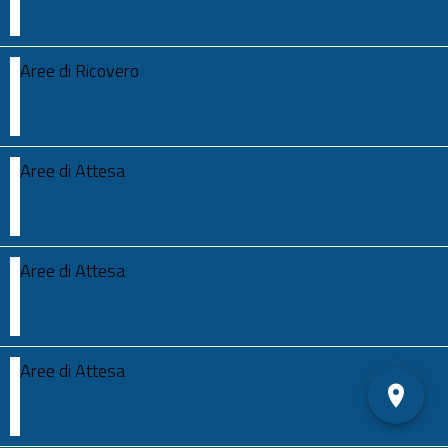
Campo Sportivo Comunale
Aree di Ricovero
Impianto Sportivo polivalente – Villapriolo
Aree di Attesa
Scuola Media Villapriolo (su strada)
Aree di Attesa
Campo Sportivo Villapriolo
Aree di Attesa
S.P. 6, Villapriolo