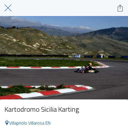
Kartodromo Sicilia Karting
Villapriolo Villarosa EN