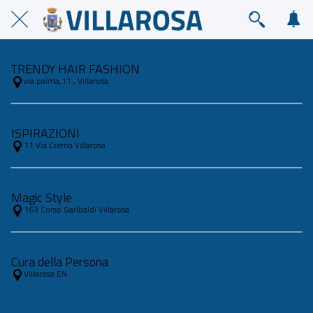
TRENDY HAIR FASHION
via palma,11 , Villarosa
ISPIRAZIONI
11 Via Crema Villarosa
Magic Style
163 Corso Garibaldi Villarosa
Cura della Persona
Villarosa EN